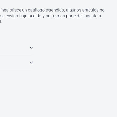
al
carrito
línea ofrece un catálogo extendido, algunos artículos no
 se envían bajo pedido y no forman parte del inventario
l.