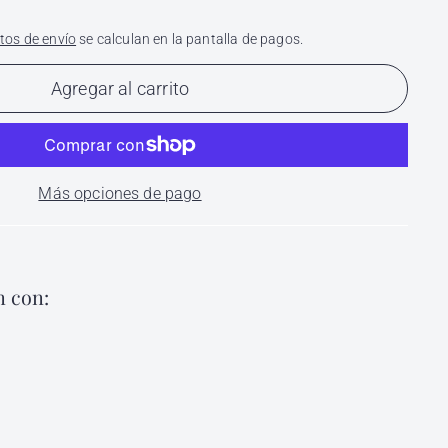
tos de envío
se calculan en la pantalla de pagos.
Agregar al carrito
Más opciones de pago
 con:
ico para Barba con Minoxidil Sharp 30ml
Compra
rp
rápida
$
205
00
Agregar
205.00