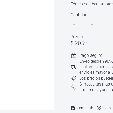
l
Tónico con bergamota y
h
ó
Cantidad
n
d
−
+
i
Precio
g
Precio
$
$ 205
00
a
habitual
205.00
Pago seguro
Envío desde 99MXN
contamos con servi
envío es mayor a 
Los precios pueden
Si necesitas más u
podemos ayudar a 
Faceboo
Compartir
Compa