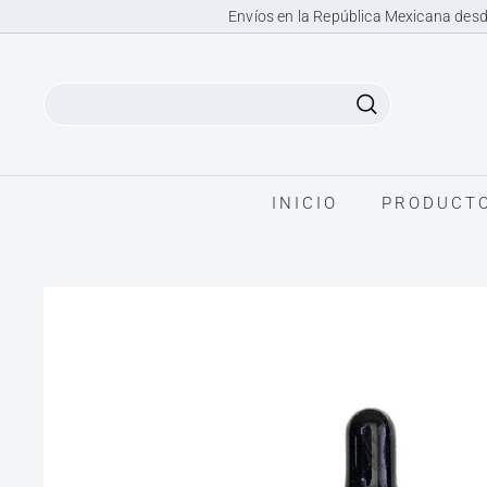
Ir
Envíos en la República Mexicana desd
directamente
al
contenido
Search
INICIO
PRODUCT