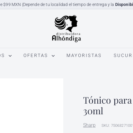
e $99 MXN (Depende de tu localidad el tiempo de entrega y la
Disponibi
diapositivas
D
pausa
i
s
t
r
OS
OFERTAS
MAYORISTAS
SUCUR
i
b
u
i
d
Tónico para
o
r
30ml
a
A
Sharp
SKU: 7506327100