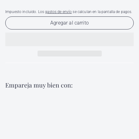
Impuesto incluido. Los
gastos de envío
se calculan en la pantalla de pagos.
Agregar al carrito
Empareja muy bien con:
Agregar al carri
Tijera Estilista Negro/Colores de 15.2cm
(6") Dedicatto 9624SV
Dedicatto
$
$ 241
00
241.00