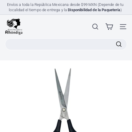
Ir
Envíos a toda la República Mexicana desde $99 MXN (Depende de tu
directamente
localidad el tiempo de entrega y la
Disponibilidad de la Paquetería
)
diapositivas
al
pausa
contenido
D
i
NAV
s
Search
t
r
i
b
u
i
d
o
r
a
A