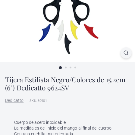
l
h
ó
n
d
i
g
a
Tijera Estilista Negro/Colores de 15.2cm
(6") Dedicatto 9624SV
Dedicatto
SKU: 69901
Cuerpo de acero inoxidable
La medida es del inicio del mango al final del cuerpo
Con una cuchilla microdentada