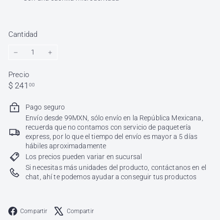
Cantidad
−
+
Precio
Precio
$
$ 241
00
habitual
241.00
Pago seguro
Envío desde 99MXN, sólo envío en la República Mexicana,
recuerda que no contamos con servicio de paquetería
express, por lo que el tiempo del envío es mayor a 5 días
hábiles aproximadamente
Los precios pueden variar en sucursal
Si necesitas más unidades del producto, contáctanos en el
chat, ahí te podemos ayudar a conseguir tus productos
Facebook
X
Compartir
Compartir