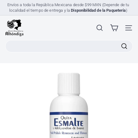
Ir
Envíos a toda la República Mexicana desde $99 MXN (Depende de tu
directamente
localidad el tiempo de entrega y la
Disponibilidad de la Paquetería
)
diapositivas
al
pausa
contenido
D
i
NAV
s
Search
t
r
i
b
u
i
d
o
r
a
A