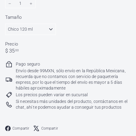
−
+
Tamaño
Precio
Precio
$
$ 35
00
habitual
35.00
Pago seguro
Envío desde 99MXN, sólo envío en la República Mexicana,
recuerda que no contamos con servicio de paquetería
express, por lo que el tiempo del envío es mayor a 5 días
hábiles aproximadamente
Los precios pueden variar en sucursal
Si necesitas más unidades del producto, contáctanos en el
chat, ahí te podemos ayudar a conseguir tus productos
Facebook
X
Compartir
Compartir