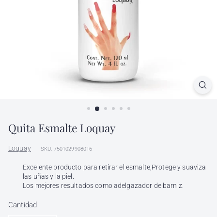
l
h
ó
n
d
i
g
a
Quita Esmalte Loquay
Loquay
SKU: 7501029908016
Excelente producto para retirar el esmalte,Protege y suaviza
las uñas y la piel.
Los mejores resultados como adelgazador de barniz.
Cantidad