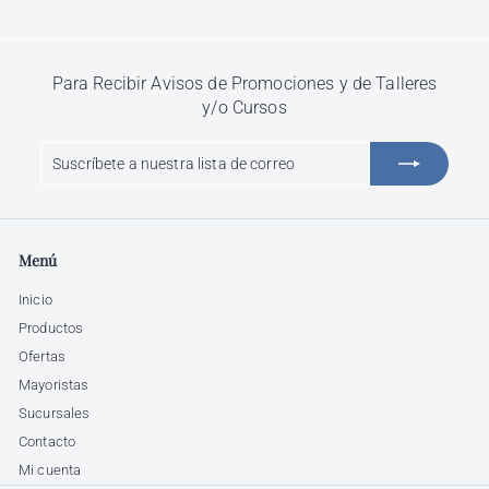
Para Recibir Avisos de Promociones y de Talleres
y/o Cursos
Suscríbete
Suscribir
a
nuestra
lista
de
Menú
correo
Inicio
Productos
Ofertas
Mayoristas
Sucursales
Contacto
Mi cuenta