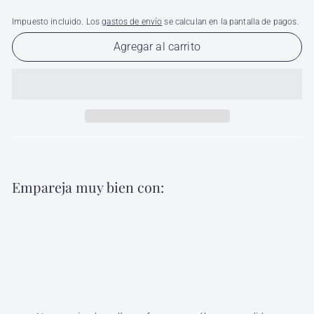
Impuesto incluido. Los
gastos de envío
se calculan en la pantalla de pagos.
Agregar al carrito
Empareja muy bien con:
Agregar al carri
Quita Esmalte Loquay
Loquay
Desde
$ 35
00
Desde
$
35.00