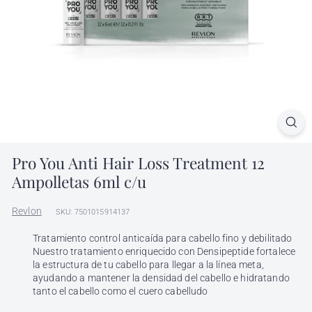
l
h
ó
n
d
i
g
a
Pro You Anti Hair Loss Treatment 12
Ampolletas 6ml c/u
Revlon
SKU: 7501015914137
Tratamiento control anticaída para cabello fino y debilitado
Nuestro tratamiento enriquecido con Densipeptide fortalece
la estructura de tu cabello para llegar a la línea meta,
ayudando a mantener la densidad del cabello e hidratando
tanto el cabello como el cuero cabelludo