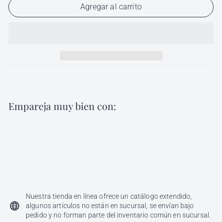
Agregar al carrito
Empareja muy bien con:
Agregar al carri
Pro You Anti Hair Loss Treatment 12
Ampolletas 6ml c/u
Revlon
$
$ 417
00
417.00
Nuestra tienda en línea ofrece un catálogo extendido,
algunos artículos no están en sucursal, se envían bajo
pedido y no forman parte del inventario común en sucursal.