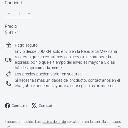
Cantidad
−
+
Precio
Precio
$
$ 417
00
habitual
417.00
Pago seguro
Envío desde 99MXN, sólo envío en la República Mexicana,
recuerda que no contamos con servicio de paquetería
express, por lo que el tiempo del envío es mayor a 5 días
hábiles aproximadamente
Los precios pueden variar en sucursal
Si necesitas más unidades del producto, contáctanos en el
chat, ahí te podemos ayudar a conseguir tus productos
Facebook
X
Compartir
Compartir
Impuesto incluido. Los
gastos de envío
se calculan en la pantalla de pagos.