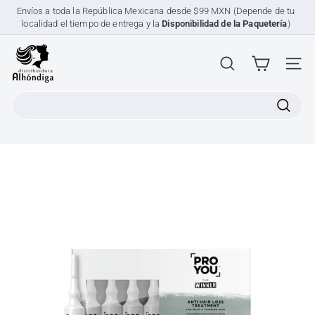
Ir
Envíos a toda la República Mexicana desde $99 MXN (Depende de tu
directamente
localidad el tiempo de entrega y la
Disponibilidad de la Paquetería
)
diapositivas
al
pausa
contenido
D
i
NAV
s
Search
t
r
i
b
u
i
d
o
r
a
A