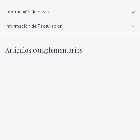
Información de envío
Información de Facturación
Artículos complementarios
Agregar al carrito
Pro You Anti Hair Loss
Treatment 12
Ampolletas 6ml c/u