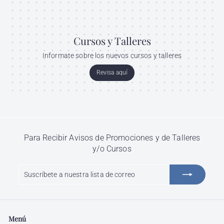
Cursos y Talleres
Informate sobre los nuevos cursos y talleres
Revisa aquí
Para Recibir Avisos de Promociones y de Talleres
y/o Cursos
Suscríbete
Suscribir
a
nuestra
lista
de
Menú
correo