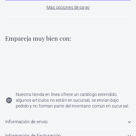
Más opciones de pago
Empareja muy bien con:
Agregar al carri
Pinza para Poligel 10 Piezas JR
JR
$
$ 30
00
30.00
Nuestra tienda en línea ofrece un catálogo extendido,
algunos artículos no están en sucursal, se envían bajo
pedido y no forman parte del inventario común en sucursal.
Información de envío
Información de Facturación