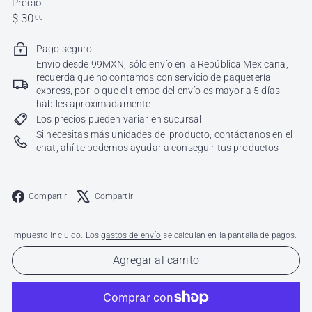
Precio
Precio
$
$ 30
00
habitual
30.00
Pago seguro
Envío desde 99MXN, sólo envío en la República Mexicana,
recuerda que no contamos con servicio de paquetería
express, por lo que el tiempo del envío es mayor a 5 días
hábiles aproximadamente
Los precios pueden variar en sucursal
Si necesitas más unidades del producto, contáctanos en el
chat, ahí te podemos ayudar a conseguir tus productos
Facebook
X
Compartir
Compartir
Impuesto incluido. Los
gastos de envío
se calculan en la pantalla de pagos.
Agregar al carrito