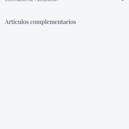
Artículos complementarios
Agregar al carrito
Pinza para Poligel 10
Piezas JR
JR
$
$ 30
00
3
0
.