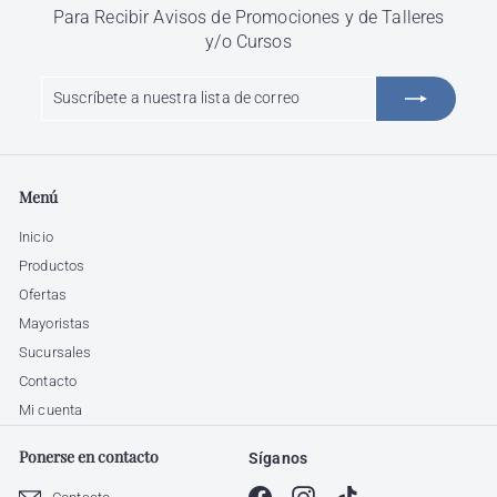
Para Recibir Avisos de Promociones y de Talleres
y/o Cursos
Suscríbete
Suscribir
a
nuestra
lista
de
Menú
correo
Inicio
Productos
Ofertas
Mayoristas
Sucursales
Contacto
Mi cuenta
Ponerse en contacto
Síganos
Facebook
Instagram
TikTok