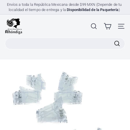
Ir
Envíos a toda la República Mexicana desde $99 MXN (Depende de tu
directamente
localidad el tiempo de entrega y la
Disponibilidad de la Paquetería
)
diapositivas
al
pausa
contenido
D
i
NAV
s
Search
t
r
i
b
u
i
d
o
r
a
A