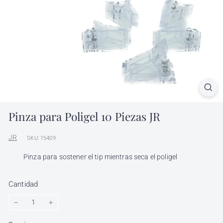
l
h
ó
n
d
i
g
a
Pinza para Poligel 10 Piezas JR
JR
SKU: 15409
Pinza para sostener el tip mientras seca el poligel
Cantidad
−
+