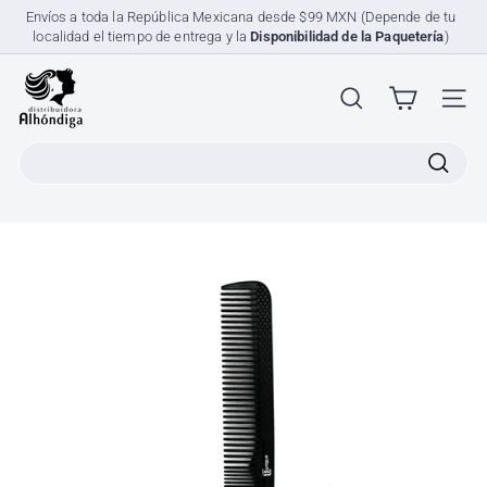
Ir
Envíos a toda la República Mexicana desde $99 MXN (Depende de tu
directamente
localidad el tiempo de entrega y la
Disponibilidad de la Paquetería
)
diapositivas
al
pausa
contenido
D
i
NAV
s
Search
t
r
i
b
u
i
d
o
r
a
A