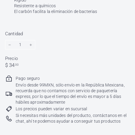
Rigido
Resistente a químicos
El carbón facilita la eliminación de bacterias
Cantidad
−
+
Precio
Precio
$
$ 34
00
habitual
34.00
Pago seguro
Envío desde 99MXN, sólo envío en la República Mexicana,
recuerda que no contamos con servicio de paquetería
express, por lo que el tiempo del envío es mayor a 5 días
hábiles aproximadamente
Los precios pueden variar en sucursal
Si necesitas más unidades del producto, contáctanos en el
chat, ahí te podemos ayudar a conseguir tus productos