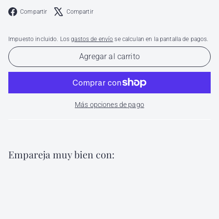
Facebook
X
Compartir
Compartir
Impuesto incluido. Los
gastos de envío
se calculan en la pantalla de pagos.
Agregar al carrito
Más opciones de pago
Empareja muy bien con:
Agregar al carri
Peine de Fibra de Carbón de Peluquero
Artbell D2219L
Artbell
$
$ 34
00