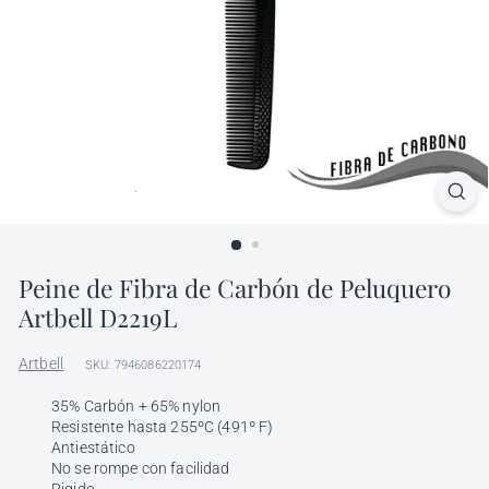
l
h
ó
n
d
i
g
a
Peine de Fibra de Carbón de Peluquero
Artbell D2219L
Artbell
SKU: 7946086220174
35% Carbón + 65% nylon
Resistente hasta 255ºC (491º F)
Antiestático
No se rompe con facilidad