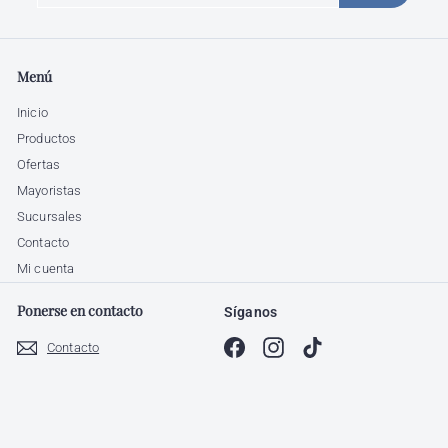
nuestra
lista
de
Menú
correo
Inicio
Productos
Ofertas
Mayoristas
Sucursales
Contacto
Mi cuenta
Ponerse en contacto
Síganos
Facebook
Instagram
TikTok
Contacto