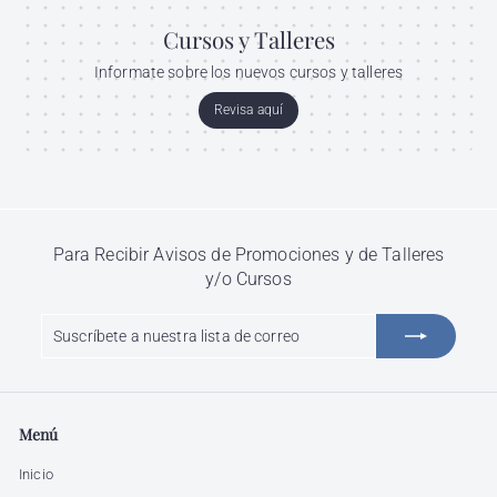
Cursos y Talleres
Informate sobre los nuevos cursos y talleres
Revisa aquí
Para Recibir Avisos de Promociones y de Talleres
y/o Cursos
Suscríbete
Suscribir
a
nuestra
lista
de
Menú
correo
Inicio