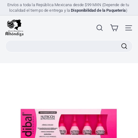
Ir
Envíos a toda la República Mexicana desde $99 MXN (Depende de tu
directamente
localidad el tiempo de entrega y la
Disponibilidad de la Paquetería
)
diapositivas
al
pausa
contenido
D
i
NAV
s
Search
t
r
i
b
u
i
d
o
r
a
A