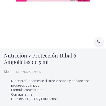
l
h
ó
n
d
i
g
a
Nutrición y Protección Dibal 6
Ampolletas de 5 ml
Dibal
SKU: 7502224994132
Nutre profundamente el cabello opaco y dañado por
procesos químicos
Formula concentrada
Con queratina
Libre de SLS, SLES y Parabenos