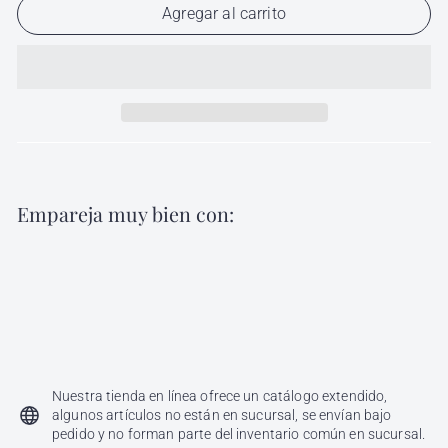
Agregar al carrito
Empareja muy bien con:
Agregar al carri
Nutrición y Protección Dibal 6 Ampolletas
de 5 ml
Dibal
$
$ 142
00
142.00
Nuestra tienda en línea ofrece un catálogo extendido,
algunos artículos no están en sucursal, se envían bajo
pedido y no forman parte del inventario común en sucursal.