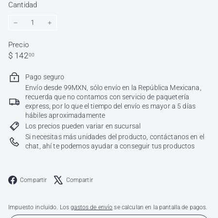
Cantidad
−
+
Precio
Precio
$
$ 142
00
habitual
142.00
Pago seguro
Envío desde 99MXN, sólo envío en la República Mexicana,
recuerda que no contamos con servicio de paquetería
express, por lo que el tiempo del envío es mayor a 5 días
hábiles aproximadamente
Los precios pueden variar en sucursal
Si necesitas más unidades del producto, contáctanos en el
chat, ahí te podemos ayudar a conseguir tus productos
Facebook
X
Compartir
Compartir
Impuesto incluido. Los
gastos de envío
se calculan en la pantalla de pagos.