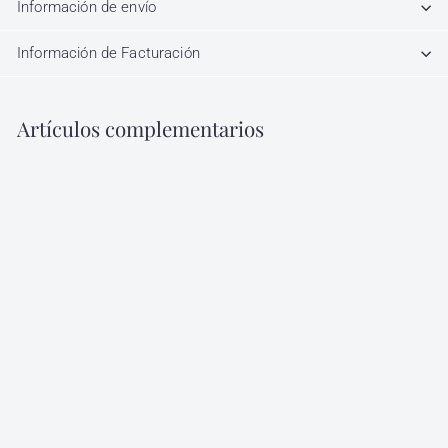
Información de envío
Información de Facturación
Artículos complementarios
Agregar al carrito
Mascarilla
Acondicionadora
Reparadora Real Rigen
Alfaparf
Alfaparf