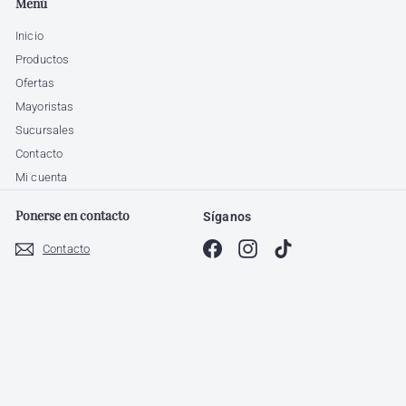
Menú
correo
Inicio
Productos
Ofertas
Mayoristas
Sucursales
Contacto
Mi cuenta
Ponerse en contacto
Síganos
Facebook
Instagram
TikTok
Contacto