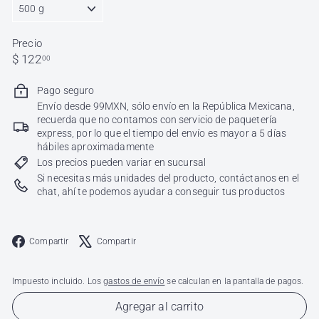
Precio
Precio
$
$ 122
00
habitual
122.00
Pago seguro
Envío desde 99MXN, sólo envío en la República Mexicana,
recuerda que no contamos con servicio de paquetería
express, por lo que el tiempo del envío es mayor a 5 días
hábiles aproximadamente
Los precios pueden variar en sucursal
Si necesitas más unidades del producto, contáctanos en el
chat, ahí te podemos ayudar a conseguir tus productos
Facebook
X
Compartir
Compartir
Impuesto incluido. Los
gastos de envío
se calculan en la pantalla de pagos.
Agregar al carrito