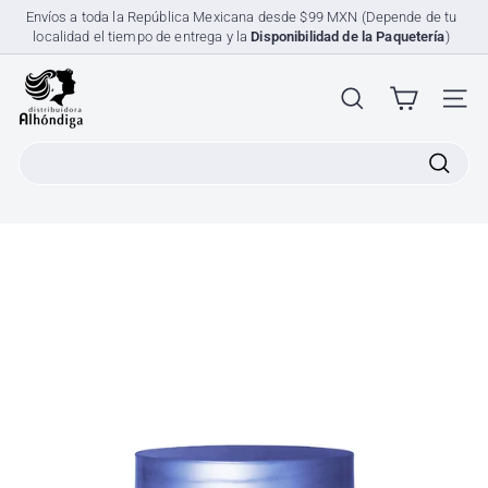
Ir
Envíos a toda la República Mexicana desde $99 MXN (Depende de tu
directamente
localidad el tiempo de entrega y la
Disponibilidad de la Paquetería
)
diapositivas
al
pausa
contenido
D
i
NAV
s
Search
t
r
i
b
u
i
d
o
r
a
A