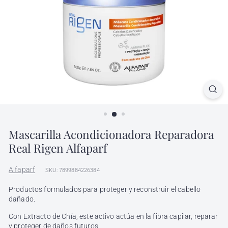
l
h
ó
n
d
i
g
a
Mascarilla Acondicionadora Reparadora
Real Rigen Alfaparf
Alfaparf
SKU: 7899884226384
Productos formulados para proteger y reconstruir el cabello
dañado.
Con Extracto de Chía, este activo actúa en la fibra capilar, reparar
y proteger de daños futuros.