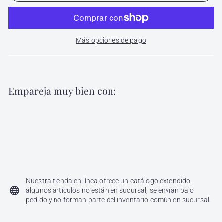
Más opciones de pago
Empareja muy bien con:
Agregar al carri
Mascarilla Acondicionadora Reparadora
Real Rigen Alfaparf
Alfaparf
Desde
$ 122
00
Desde
$
122.00
Nuestra tienda en línea ofrece un catálogo extendido,
algunos artículos no están en sucursal, se envían bajo
pedido y no forman parte del inventario común en sucursal.