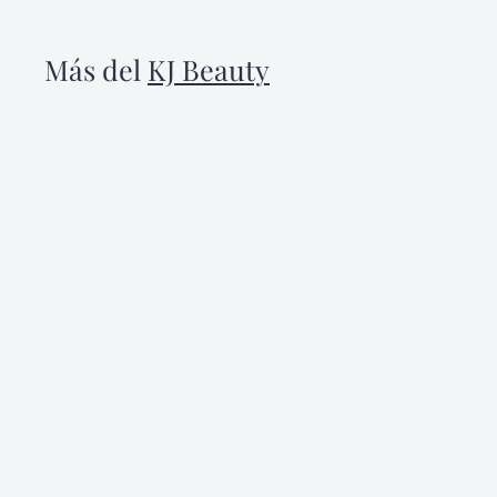
.
0
Más del
KJ Beauty
0