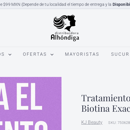
e $99 MXN (Depende de tu localidad el tiempo de entrega y la
Disponibi
diapositivas
D
pausa
i
s
t
r
OS
OFERTAS
MAYORISTAS
SUCUR
i
b
u
i
d
Tratamiento
o
r
Biotina Exac
a
A
KJ Beauty
SKU: 75062