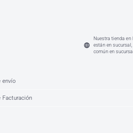
KJ 1
KJ Be
$ 56
Nuestra tienda en 
están en sucursal,
común en sucursa
 envío
 Facturación