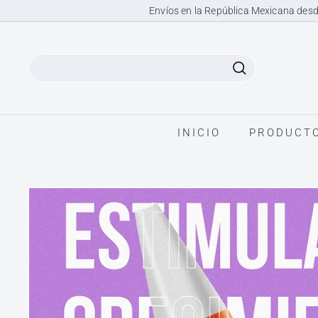
Ir
Envíos en la República Mexicana desd
directamente
al
contenido
Search
INICIO
PRODUCT