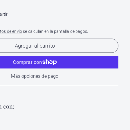
k
X
rtir
tos de envío
se calculan en la pantalla de pagos.
Agregar al carrito
Más opciones de pago
 con:
amiento de Pestañas con Sérum y Biotina Exactitud