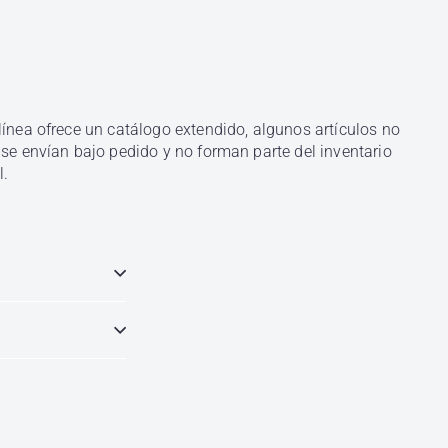
Compra
3 g
rápida
auty
Agregar
$
00
al
56.00
carrito
línea ofrece un catálogo extendido, algunos artículos no
 se envían bajo pedido y no forman parte del inventario
l.