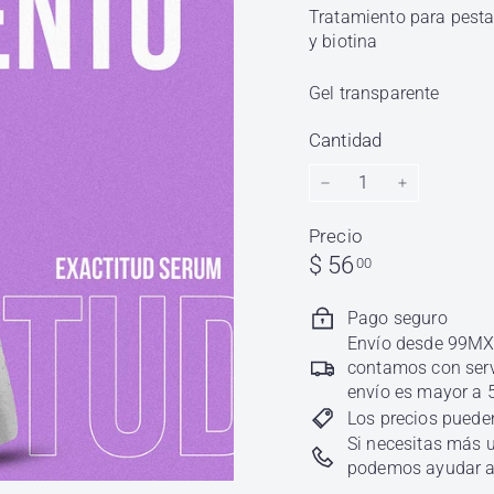
l
Tratamiento para pesta
h
y biotina
ó
n
Gel transparente
d
Cantidad
i
g
−
+
a
Precio
Precio
$
$ 56
00
habitual
56.00
Pago seguro
Envío desde 99MXN
contamos con servi
envío es mayor a 
Los precios pueden
Si necesitas más u
podemos ayudar a 