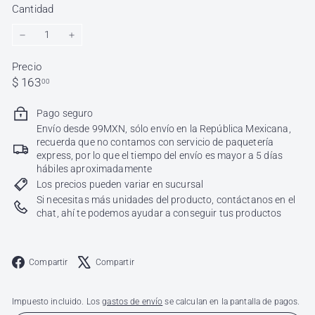
Cantidad
−
+
Precio
Precio
$
$ 163
00
habitual
163.00
Pago seguro
Envío desde 99MXN, sólo envío en la República Mexicana,
recuerda que no contamos con servicio de paquetería
express, por lo que el tiempo del envío es mayor a 5 días
hábiles aproximadamente
Los precios pueden variar en sucursal
Si necesitas más unidades del producto, contáctanos en el
chat, ahí te podemos ayudar a conseguir tus productos
Facebook
X
Compartir
Compartir
Impuesto incluido. Los
gastos de envío
se calculan en la pantalla de pagos.