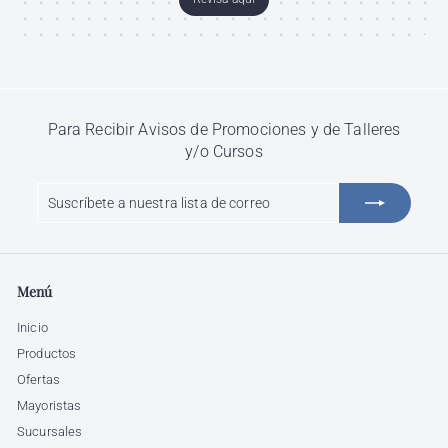
Para Recibir Avisos de Promociones y de Talleres
y/o Cursos
Suscríbete
Suscribir
a
nuestra
lista
de
Menú
correo
Inicio
Productos
Ofertas
Mayoristas
Sucursales