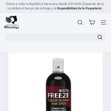
Ir
Envíos a toda la República Mexicana desde $99 MXN (Depende de tu
directamente
localidad el tiempo de entrega y la
Disponibilidad de la Paquetería
)
diapositivas
al
pausa
contenido
D
i
NAV
s
Search
t
r
i
b
u
i
d
o
r
a
A