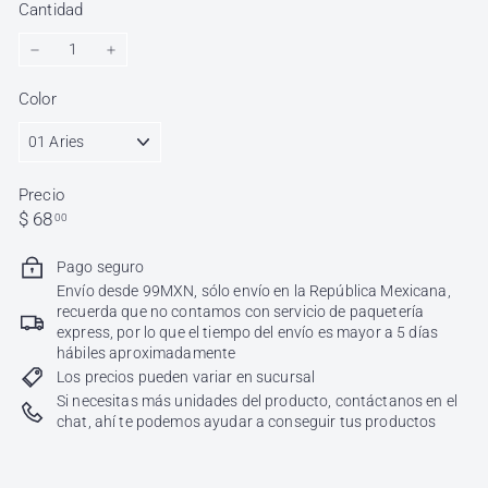
Cantidad
−
+
Color
Precio
Precio
$
$ 68
00
habitual
68.00
Pago seguro
Envío desde 99MXN, sólo envío en la República Mexicana,
recuerda que no contamos con servicio de paquetería
express, por lo que el tiempo del envío es mayor a 5 días
hábiles aproximadamente
Los precios pueden variar en sucursal
Si necesitas más unidades del producto, contáctanos en el
chat, ahí te podemos ayudar a conseguir tus productos