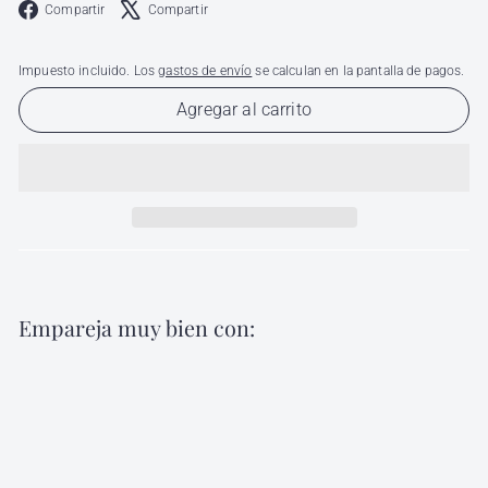
Facebook
X
Compartir
Compartir
Impuesto incluido. Los
gastos de envío
se calculan en la pantalla de pagos.
Agregar al carrito
Empareja muy bien con:
Agregar al carri
Iluminador Bissú
Bissú
$
$ 68
00
68.00