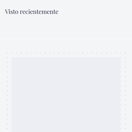
.
Visto recientemente
0
0