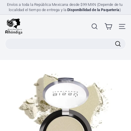
Ir
Envíos a toda la República Mexicana desde $99 MXN (Depende de tu
directamente
localidad el tiempo de entrega y la
Disponibilidad de la Paquetería
)
diapositivas
al
pausa
contenido
D
i
NAV
s
Search
t
r
i
b
u
i
d
o
r
a
A