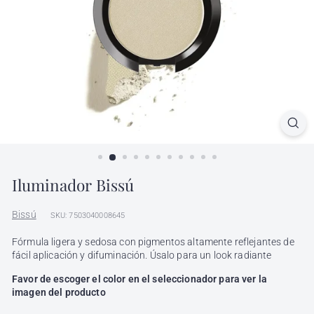
l
h
ó
n
d
i
g
a
Iluminador Bissú
Bissú
SKU: 7503040008645
Fórmula ligera y sedosa con pigmentos altamente reflejantes de
fácil aplicación y difuminación. Úsalo para un look radiante
Favor de escoger el color en el seleccionador para ver la
imagen del producto