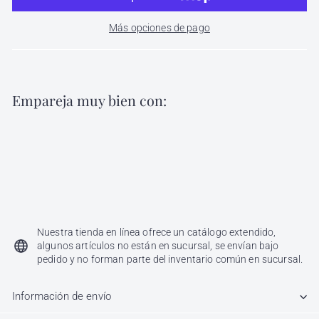
Más opciones de pago
Empareja muy bien con:
Agregar al carri
Gama de Colores Color Tech Nutrapel
Nutrapel
$
$ 350
00
350.00
Nuestra tienda en línea ofrece un catálogo extendido,
algunos artículos no están en sucursal, se envían bajo
pedido y no forman parte del inventario común en sucursal.
Información de envío