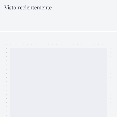
0
Visto recientemente
.
0
0