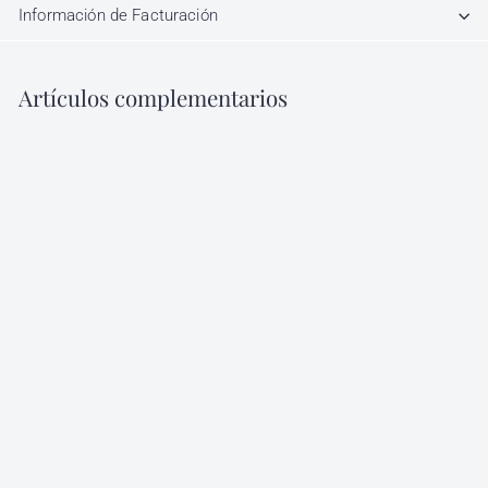
Información de Facturación
Artículos complementarios
Agregar al carrito
Gama de Colores Color
Tech Nutrapel
Nutrapel
$
$ 350
00
3
5