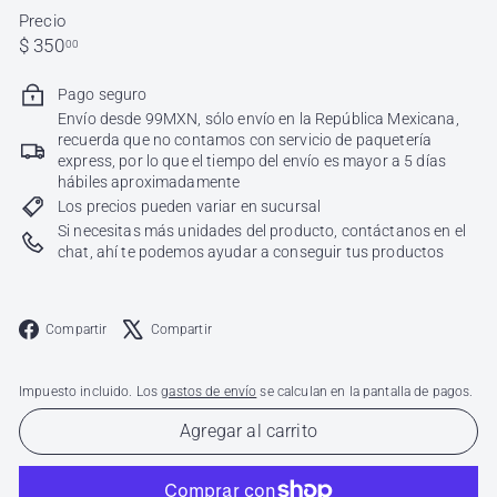
Precio
Precio
$
$ 350
00
habitual
350.00
Pago seguro
Envío desde 99MXN, sólo envío en la República Mexicana,
recuerda que no contamos con servicio de paquetería
express, por lo que el tiempo del envío es mayor a 5 días
hábiles aproximadamente
Los precios pueden variar en sucursal
Si necesitas más unidades del producto, contáctanos en el
chat, ahí te podemos ayudar a conseguir tus productos
Facebook
X
Compartir
Compartir
Impuesto incluido. Los
gastos de envío
se calculan en la pantalla de pagos.
Agregar al carrito