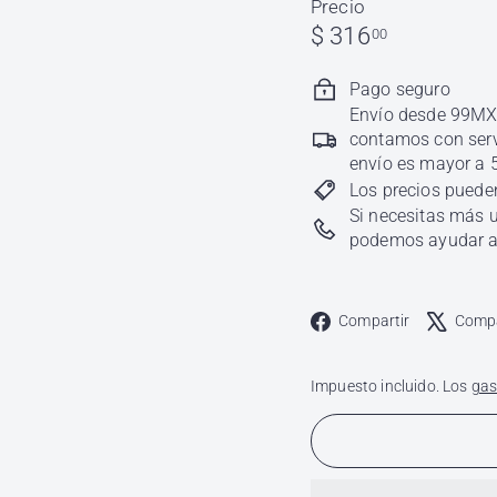
Precio
Precio
$
$ 316
00
habitual
316.00
Pago seguro
Envío desde 99MXN
contamos con servi
envío es mayor a 
Los precios pueden
Si necesitas más u
podemos ayudar a 
Faceboo
Compartir
Compa
Impuesto incluido. Los
gas