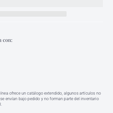
 con:
raordinary All-In-1 Fluid Semi Di Lino Alfaparf 125
Compra
rápida
parf
Agregar
$
316
00
al
316.00
carrito
línea ofrece un catálogo extendido, algunos artículos no
 se envían bajo pedido y no forman parte del inventario
l.