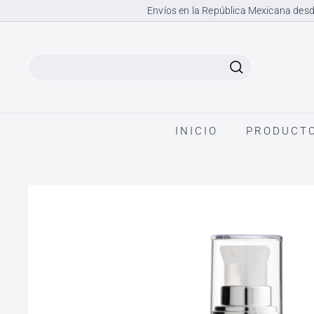
Ir
Envíos en la República Mexicana desd
directamente
al
contenido
Search
INICIO
PRODUCT