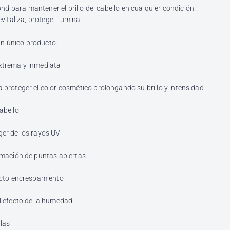
nd para mantener el brillo del cabello en cualquier condición.
italiza, protege, ilumina.
un único producto:
xtrema y inmediata
 proteger el color cosmético prolongando su brillo y intensidad
abello
ger de los rayos UV
ormación de puntas abiertas
fecto encrespamiento
el efecto de la humedad
ulas