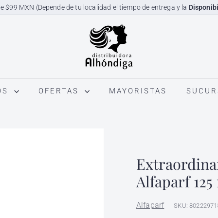
e $99 MXN (Depende de tu localidad el tiempo de entrega y la
Disponibi
diapositivas
D
pausa
i
s
t
r
OS
OFERTAS
MAYORISTAS
SUCUR
i
b
u
i
d
Extraordinar
o
r
Alfaparf 125
a
A
Alfaparf
SKU: 80222971