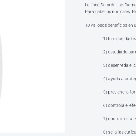
l
La línea Semi di Lino Diamo
h
Para cabellos normales. Rev
ó
n
10 valiosos beneficios en 
d
1) luminosidad e
i
g
2) estudiado para
a
3) desenreda el c
4) ayuda a prote
5) previene la f
6) controla el e
7) contrarresta 
8) sella las cutíc