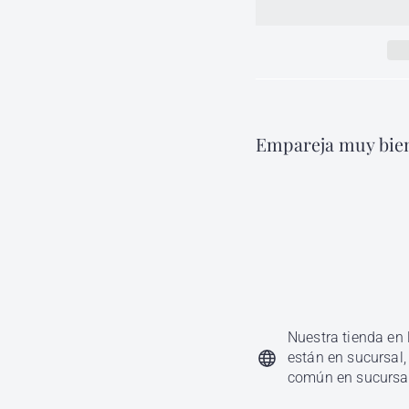
Empareja muy bien
Ext
ml
Alfa
$ 
Nuestra tienda en 
están en sucursal,
común en sucursa