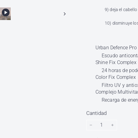
9) deja el cabell
10) disminuye los
Urban Defence Pro
Escudo anticont
Shine Fix Complex
24 horas de pode
Color Fix Complex
Filtro UV y anti
Complejo Multivit
Recarga de energ
Cantidad
−
+