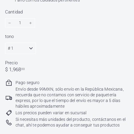
1 año con los cuidados pertinentes
Cantidad
−
+
tono
Precio
Precio
$
$ 1,968
00
habitual
1,968.00
Pago seguro
Envío desde 99MXN, sólo envío en la República Mexicana,
recuerda que no contamos con servicio de paquetería
express, por lo que el tiempo del envío es mayor a 5 días
hábiles aproximadamente
Los precios pueden variar en sucursal
Si necesitas más unidades del producto, contáctanos en el
chat, ahí te podemos ayudar a conseguir tus productos