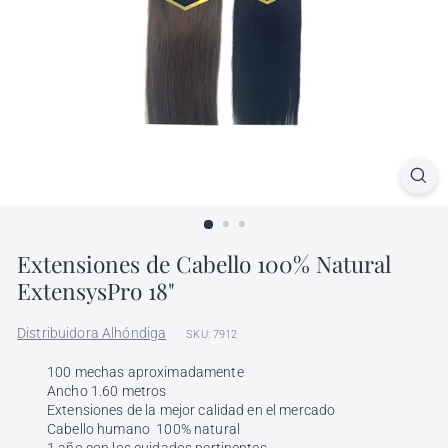
l
h
ó
n
d
i
g
a
Extensiones de Cabello 100% Natural
ExtensysPro 18"
Distribuidora Alhóndiga
SKU: 7912
100 mechas aproximadamente
Ancho 1.60 metros
Extensiones de la mejor calidad en el mercado
Cabello humano 100% natural