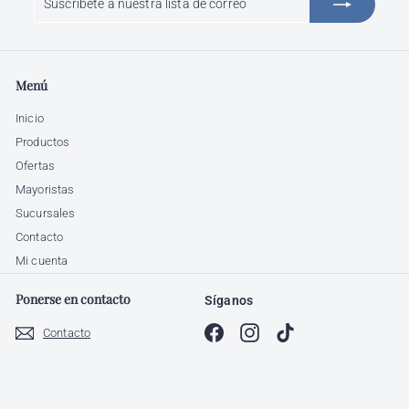
a
nuestra
lista
de
Menú
correo
Inicio
Productos
Ofertas
Mayoristas
Sucursales
Contacto
Mi cuenta
Ponerse en contacto
Síganos
Facebook
Instagram
TikTok
Contacto