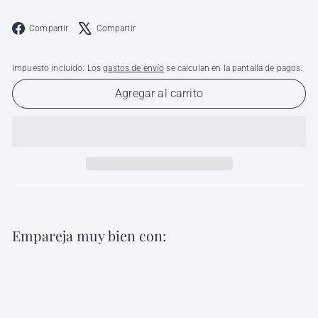
Facebook
X
Compartir
Compartir
Impuesto incluido. Los
gastos de envío
se calculan en la pantalla de pagos.
Agregar al carrito
Empareja muy bien con:
Agregar al carri
Extensiones de Cabello 100% Natural
ExtensysPro 18"
Distribuidora Alhóndiga