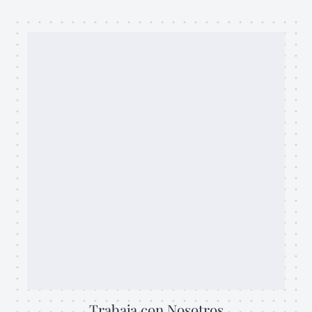
6
8
.
0
0
Trabaja con Nosotros