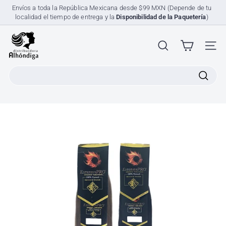
Ir
Envíos a toda la República Mexicana desde $99 MXN (Depende de tu
directamente
localidad el tiempo de entrega y la
Disponibilidad de la Paquetería
)
diapositivas
al
pausa
contenido
D
i
NAV
s
Search
t
r
i
b
u
i
d
o
r
a
A