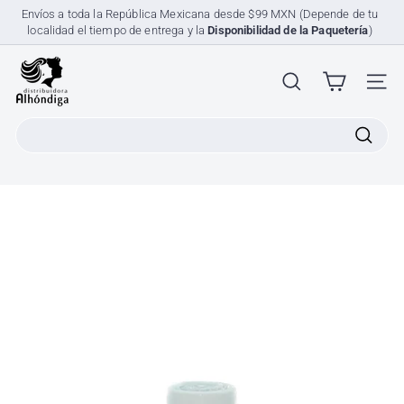
Ir
Envíos a toda la República Mexicana desde $99 MXN (Depende de tu
directamente
localidad el tiempo de entrega y la
Disponibilidad de la Paquetería
)
diapositivas
al
pausa
contenido
D
i
NAV
s
Search
t
r
i
b
u
i
d
o
r
a
A