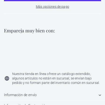
Más opciones de pago
Empareja muy bien con:
Agregar al carri
Disolvente de Tips Touche 14 ml
Touche
$
$ 40
50
40.50
Nuestra tienda en línea ofrece un catálogo extendido,
algunos artículos no están en sucursal, se envían bajo
pedido y no forman parte del inventario común en sucursal.
Información de envío