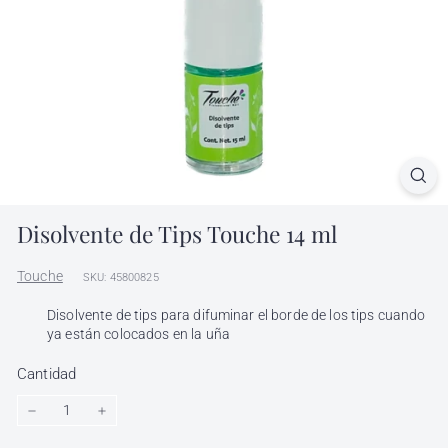
l
h
ó
n
d
i
g
a
Disolvente de Tips Touche 14 ml
Touche
SKU: 45800825
Disolvente de tips para difuminar el borde de los tips cuando
ya están colocados en la uña
Cantidad
−
+