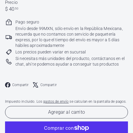
Precio
Precio
$
$ 40
50
habitual
40.50
Pago seguro
Envío desde 99MXN, sólo envío en la República Mexicana,
recuerda que no contamos con servicio de paquetería
express, por lo que el tiempo del envío es mayor a 5 días
hábiles aproximadamente
Los precios pueden variar en sucursal
Si necesitas más unidades del producto, contáctanos en el
chat, ahí te podemos ayudar a conseguir tus productos
Facebook
X
Compartir
Compartir
Impuesto incluido. Los
gastos de envío
se calculan en la pantalla de pagos.
Agregar al carrito