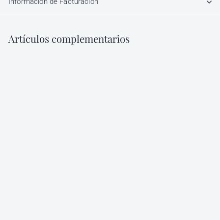
Información de Facturación
Artículos complementarios
Agregar al carrito
Disolvente de Tips
Touche 14 ml
Touche
$
$ 40
50
4
0
.