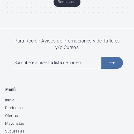
Revisa aquí
Para Recibir Avisos de Promociones y de Talleres
y/o Cursos
Suscríbete
Suscribir
a
nuestra
lista
de
Menú
correo
Inicio
Productos
Ofertas
Mayoristas
Sucursales