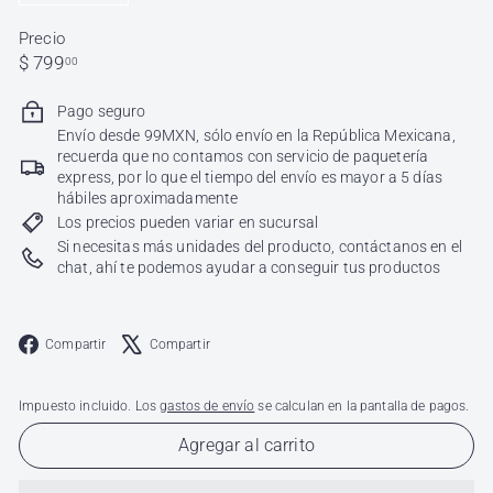
−
+
Precio
Precio
$
$ 799
00
habitual
799.00
Pago seguro
Envío desde 99MXN, sólo envío en la República Mexicana,
recuerda que no contamos con servicio de paquetería
express, por lo que el tiempo del envío es mayor a 5 días
hábiles aproximadamente
Los precios pueden variar en sucursal
Si necesitas más unidades del producto, contáctanos en el
chat, ahí te podemos ayudar a conseguir tus productos
Facebook
X
Compartir
Compartir
Impuesto incluido. Los
gastos de envío
se calculan en la pantalla de pagos.
Agregar al carrito