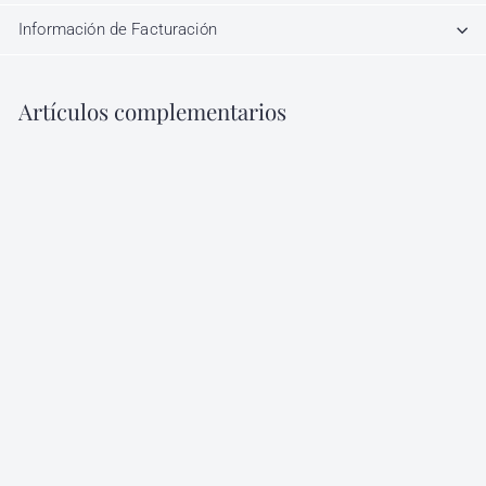
Información de Facturación
Artículos complementarios
Agregar al carrito
Cuchilla Skeleton Gold
BaBylissPro FX787GES
BaBylissPRO
$
$ 799
00
7
9