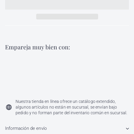
Empareja muy bien con:
Agregar al carri
Cuchilla Skeleton Gold BaBylissPro
FX787GES
BaBylissPRO
$
$ 799
00
799.00
Nuestra tienda en línea ofrece un catálogo extendido,
algunos artículos no están en sucursal, se envían bajo
pedido y no forman parte del inventario común en sucursal.
Información de envío