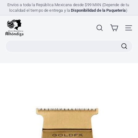
Ir
Envíos a toda la República Mexicana desde $99 MXN (Depende de tu
directamente
localidad el tiempo de entrega y la
Disponibilidad de la Paquetería
)
diapositivas
al
pausa
contenido
D
i
NAV
s
Search
t
r
i
b
u
i
d
o
r
a
A