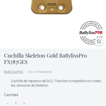
l
h
ó
n
d
i
g
a
Cuchilla Skeleton Gold BaBylissPro
FX787GES
BaBylissPRO
SKU: 074108445636
Cuchilla de repuesto de DLC/ Titanium compatible con todas
las versiones de Skeleton
Cantidad