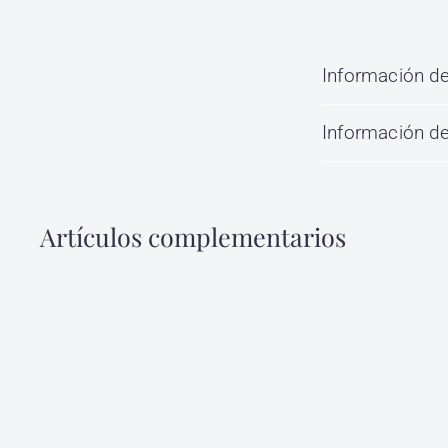
Información de
Información de
Artículos complementarios
C
o
m
p
r
a
r