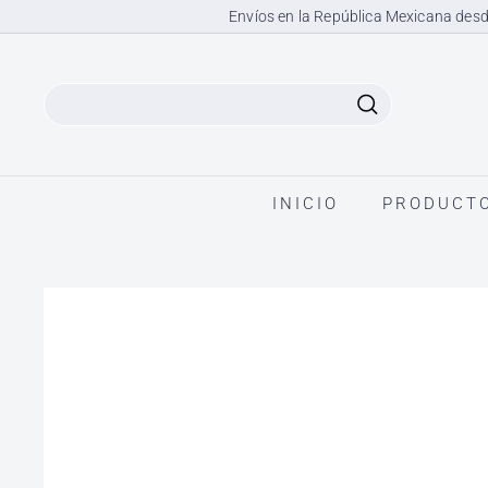
Ir
Envíos en la República Mexicana desd
directamente
al
contenido
Search
INICIO
PRODUCT