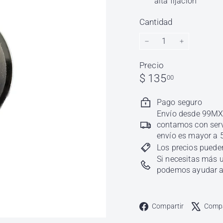
l
alta fijación
h
Cantidad
ó
n
−
+
d
Precio
i
Precio
$
$ 135
00
g
habitual
135.00
a
Pago seguro
Envío desde 99MXN
contamos con servi
envío es mayor a 
Los precios pueden
Si necesitas más u
podemos ayudar a 
Faceboo
Compartir
Compa