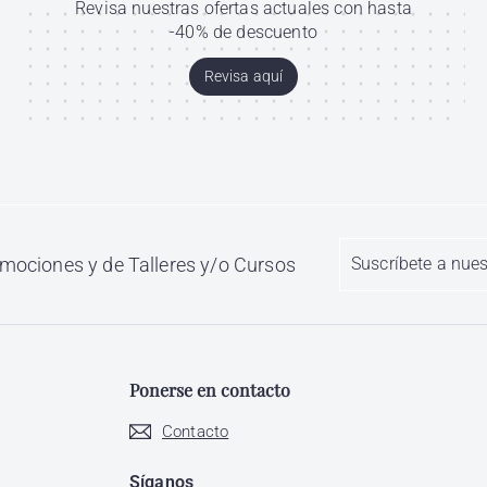
Revisa nuestras ofertas actuales con hasta
-40% de descuento
Revisa aquí
Suscríbete
Suscribir
omociones y de Talleres y/o Cursos
a
nuestra
lista
de
correo
Ponerse en contacto
Contacto
Síganos