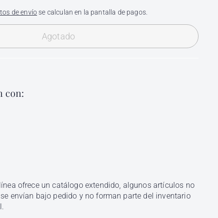
tos de envío
se calculan en la pantalla de pagos.
Agotado
 con:
a Priet Barber 150g
Compra
ber
rápida
$
135
00
135.00
línea ofrece un catálogo extendido, algunos artículos no
 se envían bajo pedido y no forman parte del inventario
l.