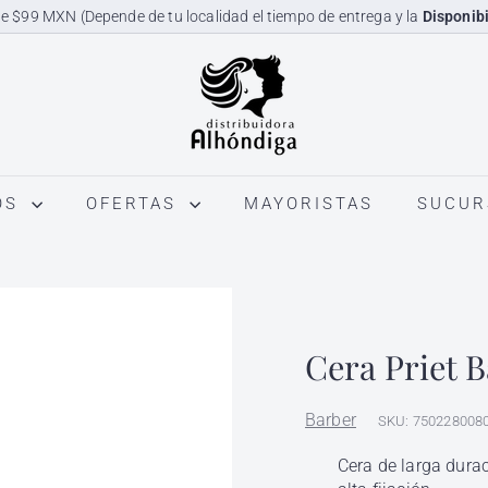
e $99 MXN (Depende de tu localidad el tiempo de entrega y la
Disponibi
diapositivas
D
pausa
i
s
t
r
OS
OFERTAS
MAYORISTAS
SUCUR
i
b
u
i
d
Cera Priet B
o
r
Barber
a
SKU: 750228008
A
Cera de larga dura