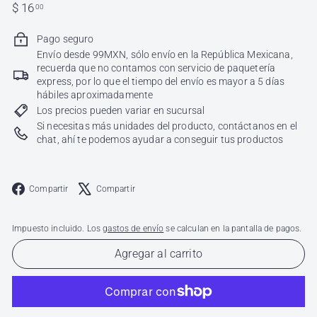
Precio
$
$ 16
00
habitual
16.00
Pago seguro
Envío desde 99MXN, sólo envío en la República Mexicana,
recuerda que no contamos con servicio de paquetería
express, por lo que el tiempo del envío es mayor a 5 días
hábiles aproximadamente
Los precios pueden variar en sucursal
Si necesitas más unidades del producto, contáctanos en el
chat, ahí te podemos ayudar a conseguir tus productos
Facebook
X
Compartir
Compartir
Impuesto incluido. Los
gastos de envío
se calculan en la pantalla de pagos.
Agregar al carrito