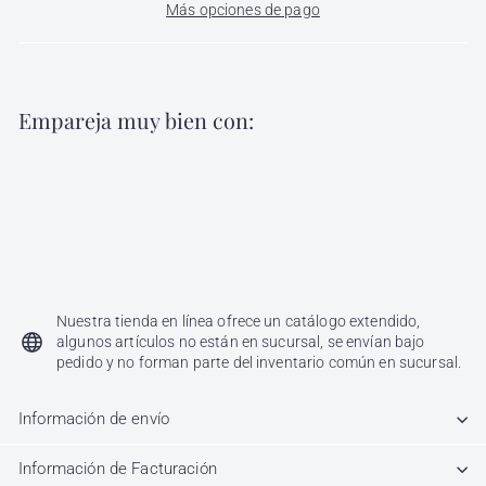
Más opciones de pago
Empareja muy bien con:
Agregar al carri
Brocha para Tinte Artbell D 15
Artbell
$
$ 16
00
16.00
Nuestra tienda en línea ofrece un catálogo extendido,
algunos artículos no están en sucursal, se envían bajo
pedido y no forman parte del inventario común en sucursal.
Información de envío
Información de Facturación