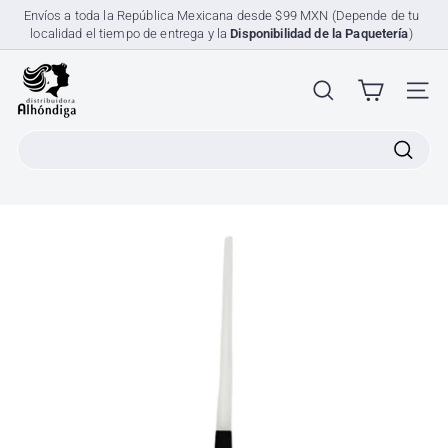
Ir
Envíos a toda la República Mexicana desde $99 MXN (Depende de tu
directamente
localidad el tiempo de entrega y la
Disponibilidad de la Paquetería
)
diapositivas
al
pausa
contenido
D
i
NAV
s
Search
t
r
i
b
u
i
d
o
r
a
A