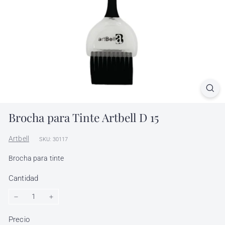
l
h
ó
n
d
i
g
a
Brocha para Tinte Artbell D 15
Artbell
SKU: 30117
Brocha para tinte
Cantidad
−
+
Precio