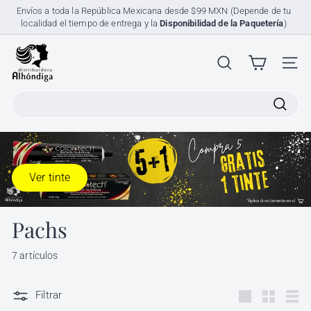
Ir
Envíos a toda la República Mexicana desde $99 MXN (Depende de tu
directamente
localidad el tiempo de entrega y la
Disponibilidad de la Paquetería
)
diapositivas
al
pausa
contenido
D
i
NAV
s
Search
t
r
i
b
Ver tinte
u
i
d
Pachs
o
7 artículos
r
a
Filtrar
A
Large
Small
List