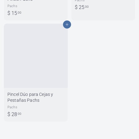
Pachs
Pachs
$
$ 25
00
$
$ 15
2
00
1
5
Agregar al carrito
5
.
.
0
0
0
0
Pincel Dúo para Cejas y
Pestañas Pachs
Pachs
$
$ 28
00
2
8
.