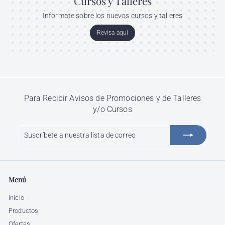
Cursos y Talleres
Informate sobre los nuevos cursos y talleres
Revisa aquí
Para Recibir Avisos de Promociones y de Talleres
y/o Cursos
Suscríbete
Suscribir
a
nuestra
lista
de
Menú
correo
Inicio
Productos
Ofertas