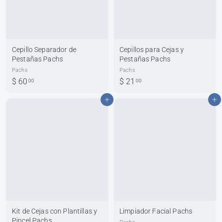
Cepillo Separador de
Cepillos para Cejas y
Pestañas Pachs
Pestañas Pachs
Pachs
Pachs
$
$
$ 60
$ 21
00
00
6
2
Agregar al carrito
Agregar al carrito
0
1
.
.
0
0
0
0
Kit de Cejas con Plantillas y
Limpiador Facial Pachs
Pincel Pachs